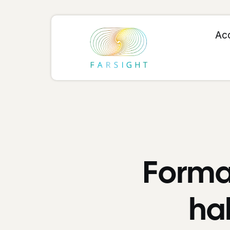
Acc
Format
hab